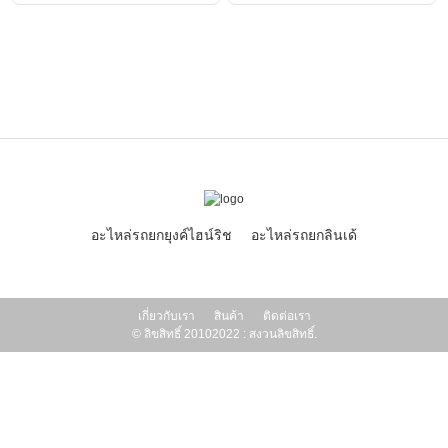
อะไหล่รถยกยุงค์ไฮน์ริช
อะไหล่รถยกลินเด้
เกี่ยวกับเรา
สินค้า
ติดต่อเรา
© ลิขสิทธิ์ 20102022 : สงวนลิขสิทธิ์.