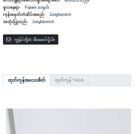
စက်ယန္တရားစမ်းသပ်မှုအစီရင်ခံစာ-
ပေးထားသည်။
မူလနေရာ-
Fujian၊ တရုတ်
ကုန်အမှတ်တံဆိပ်အမည်-
Jungheinrich
အသုံးပြုသည်-
Jungheinrich
ကျွန်ုပ်တို့ထံ အီးမေးလ်ပို့ပါ။
ထုတ်ကုန်အသေးစိတ်
ထုတ်ကုန် TAGS