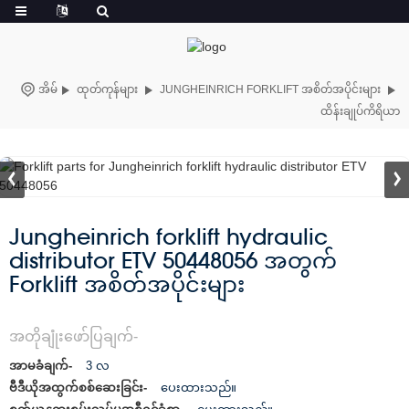
အိမ်
ထုတ်ကုန်များ
JUNGHEINRICH FORKLIFT အစိတ်အပိုင်းများ
ထိန်းချုပ်ကိရိယာ
Jungheinrich forklift hydraulic
distributor ETV 50448056 အတွက်
Forklift အစိတ်အပိုင်းများ
အတိုချုံးဖော်ပြချက်-
အာမခံချက်-
3 လ
ဗီဒီယိုအထွက်စစ်ဆေးခြင်း-
ပေးထားသည်။