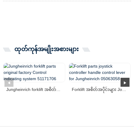
ထုတ်ကုန်အမျိုးအစားများ
Jungheinrich forklift အစိတ်အပိုင်းမူရင်းစက်ရုံ Co...
Forklift အစိတ်အပိုင်းများ Joystick Controller လက်ကိုင် contr...