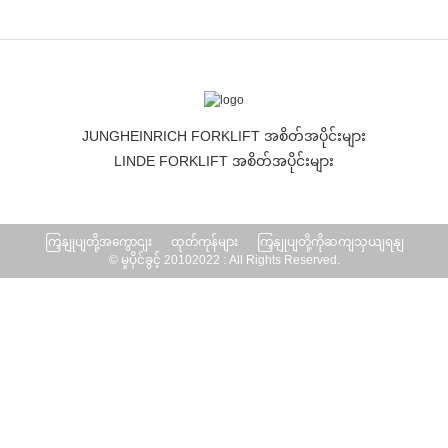
JUNGHEINRICH FORKLIFT အစိတ်အပိုင်းများ
LINDE FORKLIFT အစိတ်အပိုင်းများ
ကြှနျုပျတို့အကွောငျး
ထုတ်ကုန်များ
ကြှနျုပျတို့ကိုဆကျသှယျရနျ
© မူပိုင်ခွင့် 20102022 : All Rights Reserved.