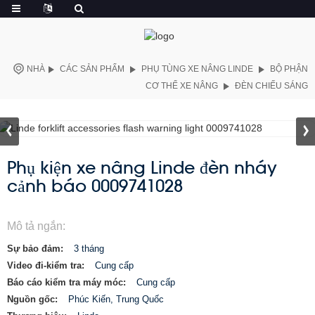
NHÀ
CÁC SẢN PHẨM
PHỤ TÙNG XE NÂNG LINDE
BỘ PHẬN
CƠ THỂ XE NÂNG
ĐÈN CHIẾU SÁNG
Phụ kiện xe nâng Linde đèn nháy
cảnh báo 0009741028
Mô tả ngắn:
Sự bảo đảm:
3 tháng
Video đi-kiểm tra:
Cung cấp
Báo cáo kiểm tra máy móc:
Cung cấp
Nguồn gốc:
Phúc Kiến, Trung Quốc