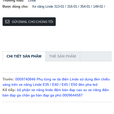
Thương hiệu:
Linde
Được dùng cho:
Xe nâng Linde 313-01 / 316-01 / 354-01 / 149-02 /
GỬI EMAIL CHO CHÚNG TÔI
CHI TIẾT SẢN PHẨM
THẺ SẢN PHẨM
Trước:
0009740846 Phụ tùng xe tải điện Linde sử dụng đèn chiếu
sáng trên xe nâng Linde E35 / E40 / E45 / E50 đèn pha led
Kế tiếp:
bộ phận xe nâng linde đệm bàn đạp cao su xe nâng điện
bàn đạp ga chân ga bàn đạp ga phủ 0009644587