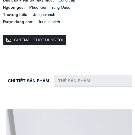
Báo cáo kiểm tra máy móc:
Cung cấp
Nguồn gốc:
Phúc Kiến, Trung Quốc
Thương hiệu:
Jungheinrich
Được dùng cho:
Jungheinrich
GỬI EMAIL CHO CHÚNG TÔI
CHI TIẾT SẢN PHẨM
THẺ SẢN PHẨM