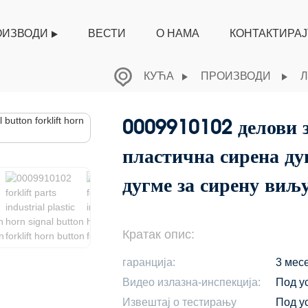
ОИЗВОДИ
ВЕСТИ
О НАМА
КОНТАКТИРАЈ
КУЋА
ПРОИЗВОДИ
Л
0009910102 делови 
пластична сирена ду
дугме за сирену ви
Кратак опис:
гаранција:
3 мес
Видео излазна-инспекција:
Под у
Извештај о тестирању
Под у