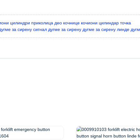
они цилиндри приколица део кочнице кочиони цилиндар точка
гме за сирену сигнал дугме за сирену дугме за сирену линде дуг