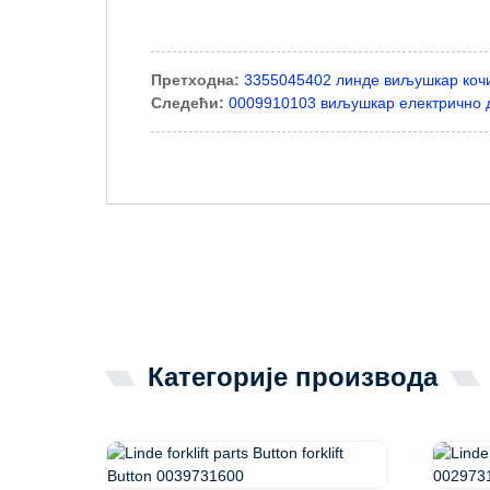
Претходна:
3355045402 линде виљушкар кочи
Следећи:
0009910103 виљушкар електрично ду
Категорије производа