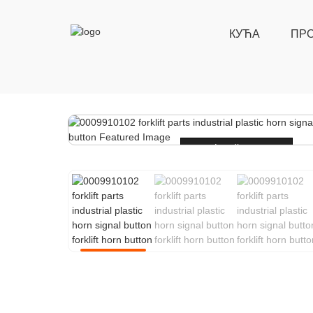
КУЋА
ПР
Loading...