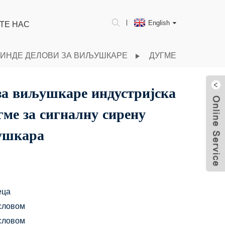
English
ТЕ НАС
ИНДЕ ДЕЛОВИ ЗА ВИЉУШКАРЕ
ДУГМЕ
за виљушкаре индустријска
гме за сигналну сирену
љушкара
еца
словом
словом