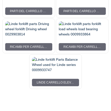
PARTI DEL CARRELLO ELEVATORE LINDE CARRELLO ELEVATORE A RULLI DI SUPPORTO RULLO DI SUPPORTO 50*50-12 0039903515
PARTI DEL CARRELLO ELEVATORE LINDE PER RUOTA DI CARICO RUOTA DI CARICO LINDE/TRANSPALLET TRUCK/TRANSPALLET 0039933603
RICAMBI PER CARRELLI ELEVATORI LINDE CARRELLO ELEVATORE A RUOTE MOTRICI RUOTA MOTRICE 0029903814
RICAMBI PER CARRELLI ELEVATORI LINDE RUOTE DI CARICO PER CARRELLI ELEVATORI RUOTE PORTANTI 0009933864
LINDE CARRELLO ELEVATORE PARTI BALANCE WHEEL UTILIZZATO PER LINDE SERIE 0009933747