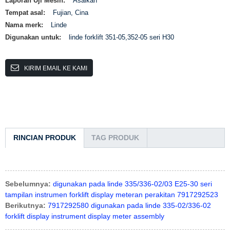
Laporan Uji Mesin:
Asalkan
Tempat asal:
Fujian, Cina
Nama merk:
Linde
Digunakan untuk:
linde forklift 351-05,352-05 seri H30
KIRIM EMAIL KE KAMI
RINCIAN PRODUK
TAG PRODUK
Sebelumnya:
digunakan pada linde 335/336-02/03 E25-30 seri
tampilan instrumen forklift display meteran perakitan 7917292523
Berikutnya:
7917292580 digunakan pada linde 335-02/336-02
forklift display instrument display meter assembly