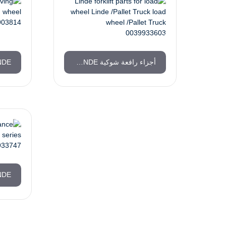
أجزاء رافعة شوكية LINDE لعجلة التحميل LINDE / PALLET TRUCK LOAD WHEEL / PALLET TRUCK 0039933603